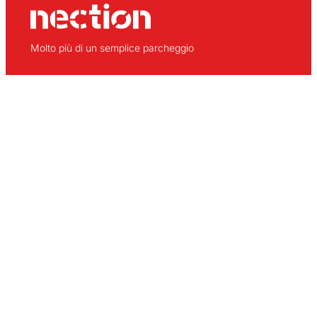
Molto più di un semplice parcheggio
NECTION
SERVIZI
Chi siamo
Servizi per l’autista
Servizi
Servizi per camion
Parcheggi
Servizi per le aziende
Prenotazioni
STAZIONI
SEDE CENTRALE LLERS
Llers
+34 972 528 096
Calais
Alessandria
St N2 km 760,
Latisana
Hoče
Hostalets de Llers 17730
Girona, Spagna
Moerdijk