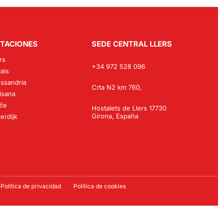
TACIONES
SEDE CENTRAL LLERS
rs
+34 972 528 096
ais
essandria
Crta N2 km 760,
isana
če
Hostalets de Llers 17730
Girona, España
erdijk
Política de privacidad
Política de cookies