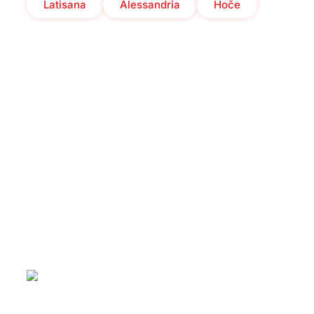
Latisana
Alessandria
Hoče
Qui sommes-nous ?
Services
Stations
Actualités
Réservations